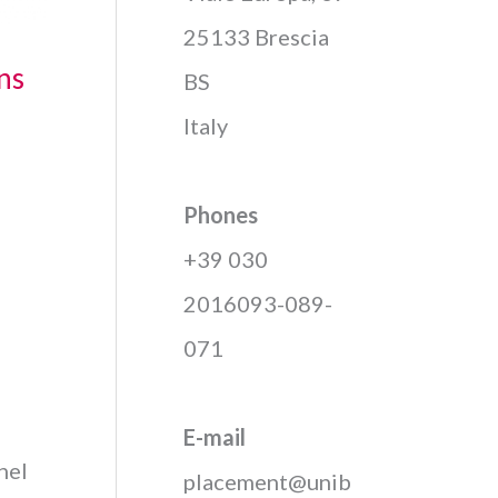
25133 Brescia
ns
BS
Italy
Phones
+39 030
2016093-089-
071
E-mail
nel
placement@unib