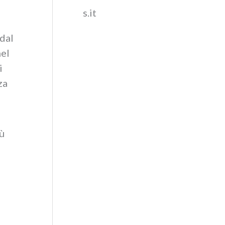
s.it
 dal
nel
i
za
ù