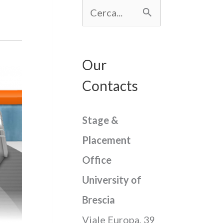
C
e
r
Our
c
Contacts
a
:
Stage &
Placement
Office
University of
Brescia
Viale Europa, 39