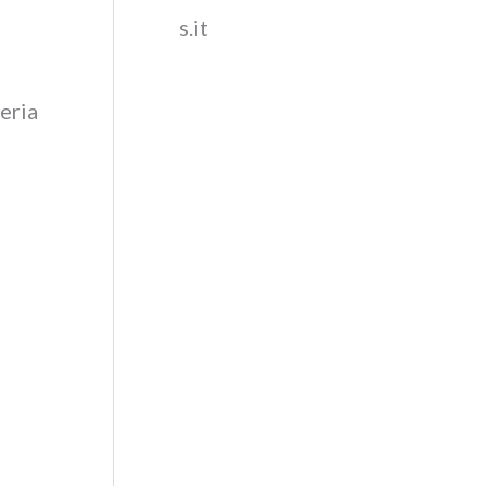
s.it
eria