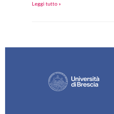
GNUTTI
Leggi tutto »
CARLO
ed.
2017