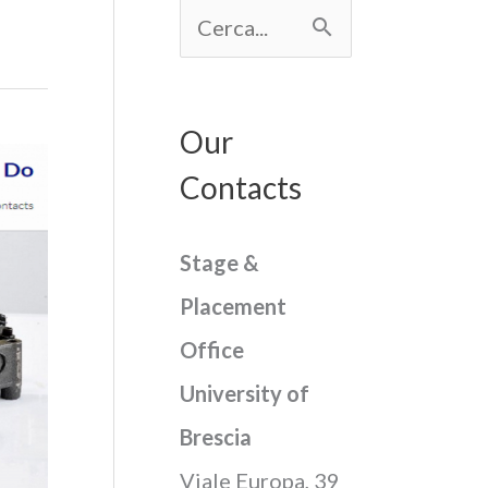
C
e
r
Our
c
Contacts
a
:
Stage &
Placement
Office
University of
Brescia
Viale Europa, 39