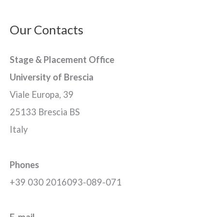
r
Our Contacts
c
a
Stage & Placement Office
:
University of Brescia
Viale Europa, 39
25133 Brescia BS
Italy
Phones
+39 030 2016093-089-071