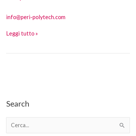
info@peri-polytech.com
POLYTECH
Leggi tutto »
ed.
2017
Search
C
e